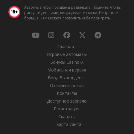
Азартные игры призваны развлекать. Помните, что вы
рискуете деньгами, когда делаете ставки. Не тратьте
больше, чем можете позволить себе проиграть.
Главная
Игровые автоматы
Бонусы Casino-X
Мобильная версия
Ввод Вывод денег
Отзывы игроков
Контакты
Доступное зеркало
Регистрация
Скачать
Карта сайта