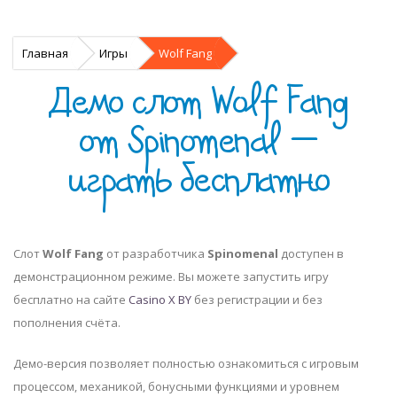
Главная
Игры
Wolf Fang
Демо слот Wolf Fang
от Spinomenal —
играть бесплатно
Слот
Wolf Fang
от разработчика
Spinomenal
доступен в
демонстрационном режиме. Вы можете запустить игру
бесплатно на сайте
Casino X BY
без регистрации и без
пополнения счёта.
Демо-версия позволяет полностью ознакомиться с игровым
процессом, механикой, бонусными функциями и уровнем