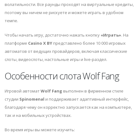
волатильности. Все раунды проходят на виртуальные кредиты,
поэтому вы ничем не рискуете и можете играть в удобном
темпе.
Чтобы начать игру, достаточно нажать кнопку
«Играть»
. На
платформе
Casino X BY
представлено более 10 000 игровых
автоматов от ведущих провайдеров, включая классические
слоты, видеослоты, настольные игры и live-раздел.
Особенности слота Wolf Fang
Игровой автомат
Wolf Fang
выполнен в фирменном стиле
студии
Spinomenal
и поддерживает адаптивный интерфейс,
благодаря чему он корректно запускается как на компьютере,
так и на мобильных устройствах.
Во время игры вы можете изучить: