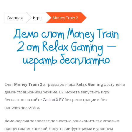
Главная
Игры
Money Train 2
Демо слот Money Train
2 от Relax Gaming —
играть бесплатно
Слот
Money Train 2
от разработчика
Relax Gaming
доступен в
демонстрационном режиме. Вы можете запустить игру
бесплатно на сайте
Casino X BY
без регистрации и без
пополнения счёта.
Демо-версия позволяет полностью ознакомиться с игровым
процессом, механикой, бонусными функциями и уровнем