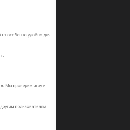
Это особенно удобно для
ны.
т»
. Мы проверим игру и
 другим пользователям