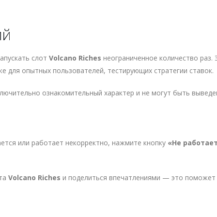
ий
апускать слот
Volcano Riches
неограниченное количество раз. 
кже для опытных пользователей, тестирующих стратегии ставок.
ключительно ознакомительный характер и не могут быть выведе
ется или работает некорректно, нажмите кнопку
«Не работае
ота
Volcano Riches
и поделиться впечатлениями — это поможет