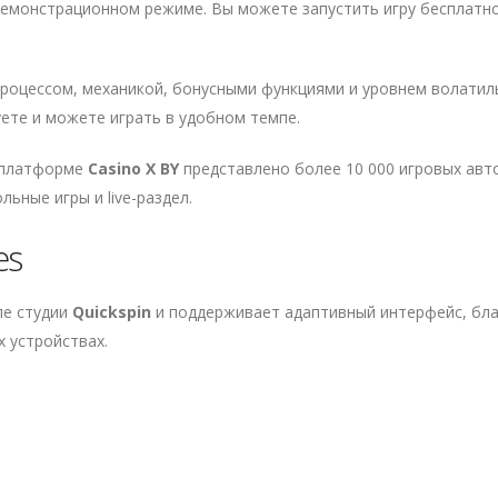
демонстрационном режиме. Вы можете запустить игру бесплатн
роцессом, механикой, бонусными функциями и уровнем волатиль
уете и можете играть в удобном темпе.
 платформе
Casino X BY
представлено более 10 000 игровых авт
ьные игры и live-раздел.
es
ле студии
Quickspin
и поддерживает адаптивный интерфейс, бла
х устройствах.