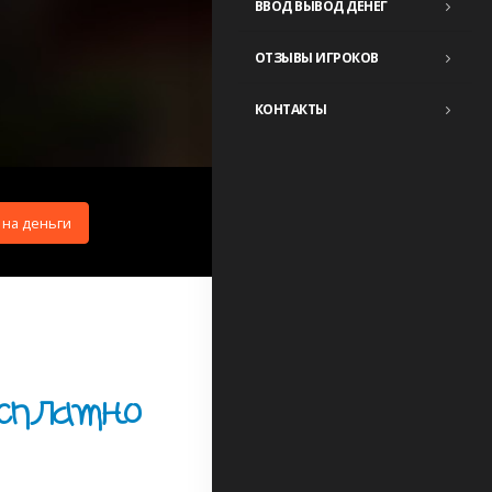
ВВОД ВЫВОД ДЕНЕГ
ОТЗЫВЫ ИГРОКОВ
КОНТАКТЫ
 на деньги
есплатно