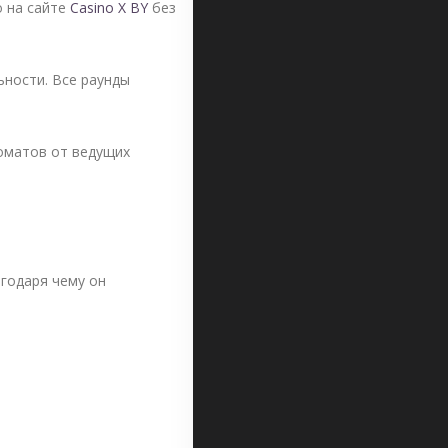
о на сайте
Casino X BY
без
ности. Все раунды
оматов от ведущих
годаря чему он