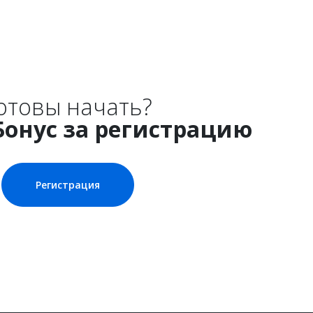
отовы начать?
Бонус за регистрацию
Регистрация