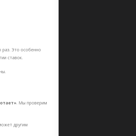
 раз. Это особенно
гии ставок.
ны.
ботает»
. Мы проверим
может другим