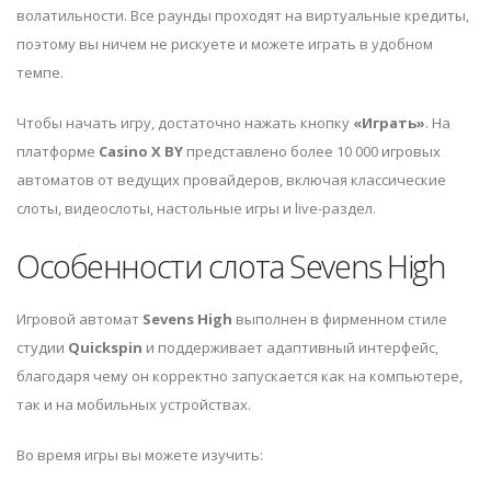
волатильности. Все раунды проходят на виртуальные кредиты,
поэтому вы ничем не рискуете и можете играть в удобном
темпе.
Чтобы начать игру, достаточно нажать кнопку
«Играть»
. На
платформе
Casino X BY
представлено более 10 000 игровых
автоматов от ведущих провайдеров, включая классические
слоты, видеослоты, настольные игры и live-раздел.
Особенности слота Sevens High
Игровой автомат
Sevens High
выполнен в фирменном стиле
студии
Quickspin
и поддерживает адаптивный интерфейс,
благодаря чему он корректно запускается как на компьютере,
так и на мобильных устройствах.
Во время игры вы можете изучить: