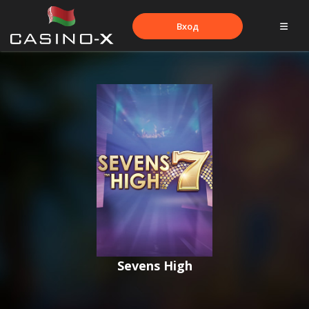
Вход
Sevens High