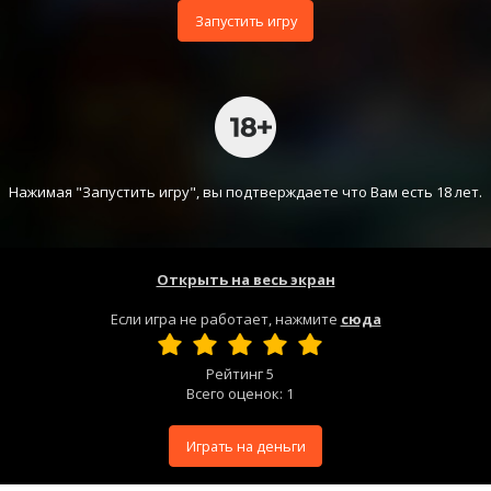
Запустить игру
Нажимая "Запустить игру", вы подтверждаете что Вам есть 18 лет.
Открыть на весь экран
Если игра не работает, нажмите
сюда
Рейтинг
5
Всего оценок:
1
Играть на деньги