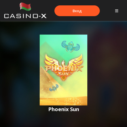
Вход
Phoenix Sun