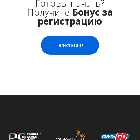
Готовы начать?
Получите
Бонус за
регистрацию
Регистрация