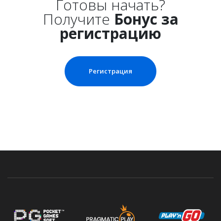
Готовы начать?
Получите
Бонус за
регистрацию
Регистрация