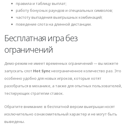
правила и таблицу выплат;
работу бонусных раундов и специальных символов;
частоту выпадения выигрышных комбинаций;
поведение слота на длинной дистанции.
Бесплатная игра без
ограничений
Демо-режим не имеет временных ограничений — вы можете
запускать слот
Hot Sync
неограниченное количество раз. Это
особенно удобно для новых игроков, которые хотят
разобраться в механике, а также для опытных пользователей,
тестирующих стратегии ставок.
Обратите внимание: в бесплатной версии выигрыши носят
исключительно ознакомительный характер и не могут быть
выведены.