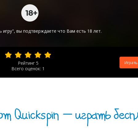
 игру", вы подтверждаете что Вам есть 18 лет.
Играть
Рейтинг
5
Всего оценок:
1
 от Quickspin — играть бес