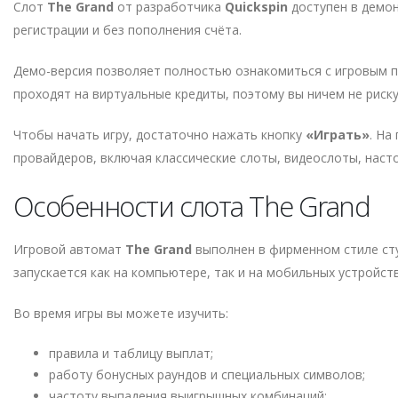
Слот
The Grand
от разработчика
Quickspin
доступен в демон
регистрации и без пополнения счёта.
Демо-версия позволяет полностью ознакомиться с игровым п
проходят на виртуальные кредиты, поэтому вы ничем не риск
Чтобы начать игру, достаточно нажать кнопку
«Играть»
. На
провайдеров, включая классические слоты, видеослоты, настол
Особенности слота The Grand
Игровой автомат
The Grand
выполнен в фирменном стиле ст
запускается как на компьютере, так и на мобильных устройств
Во время игры вы можете изучить:
правила и таблицу выплат;
работу бонусных раундов и специальных символов;
частоту выпадения выигрышных комбинаций;