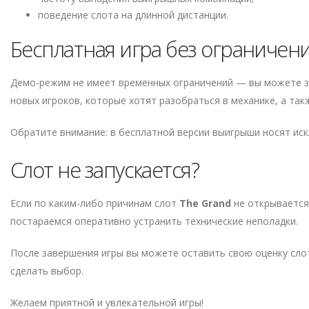
поведение слота на длинной дистанции.
Бесплатная игра без ограничен
Демо-режим не имеет временных ограничений — вы можете з
новых игроков, которые хотят разобраться в механике, а та
Обратите внимание: в бесплатной версии выигрыши носят ис
Слот не запускается?
Если по каким-либо причинам слот
The Grand
не открывается
постараемся оперативно устранить технические неполадки.
После завершения игры вы можете оставить свою оценку сл
сделать выбор.
Желаем приятной и увлекательной игры!