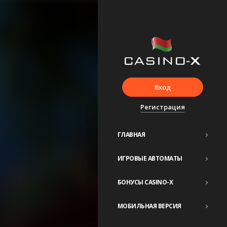
Вход
Регистрация
ГЛАВНАЯ
ИГРОВЫЕ АВТОМАТЫ
БОНУСЫ CASINO-X
МОБИЛЬНАЯ ВЕРСИЯ