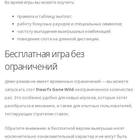
Во время игры вы можете изучить:
правила и таблицу выплат;
работу бонусных раундов и специальных символов;
частоту выпадения выигрышных комбинаций;
поведение слота на длинной дистанции.
Бесплатная игра без
ограничений
Демо-режим не имеет временных ограничений — вы можете
запускать слот
Dwarfs Gone Wild
неограниченное количество
раз. Это особенно удобно для новых игроков, которые хотят
разобраться в механике, а также для опытных пользователей,
тестирующих стратегии ставок.
Обратите внимание: в бесплатной версии выигрыши носят
исключительно ознакомительный характер и не могут быть