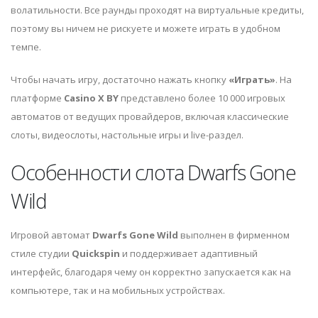
волатильности. Все раунды проходят на виртуальные кредиты,
поэтому вы ничем не рискуете и можете играть в удобном
темпе.
Чтобы начать игру, достаточно нажать кнопку
«Играть»
. На
платформе
Casino X BY
представлено более 10 000 игровых
автоматов от ведущих провайдеров, включая классические
слоты, видеослоты, настольные игры и live-раздел.
Особенности слота Dwarfs Gone
Wild
Игровой автомат
Dwarfs Gone Wild
выполнен в фирменном
стиле студии
Quickspin
и поддерживает адаптивный
интерфейс, благодаря чему он корректно запускается как на
компьютере, так и на мобильных устройствах.