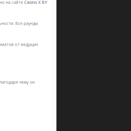
но на сайте
Casino X BY
ности. Все раунды
оматов от ведущих
лагодаря чему он