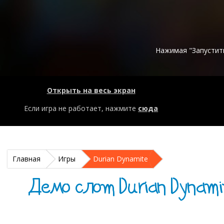
Нажимая "Запустить
Открыть на весь экран
Если игра не работает, нажмите
сюда
Главная
Игры
Durian Dynamite
Демо слот Durian Dynam