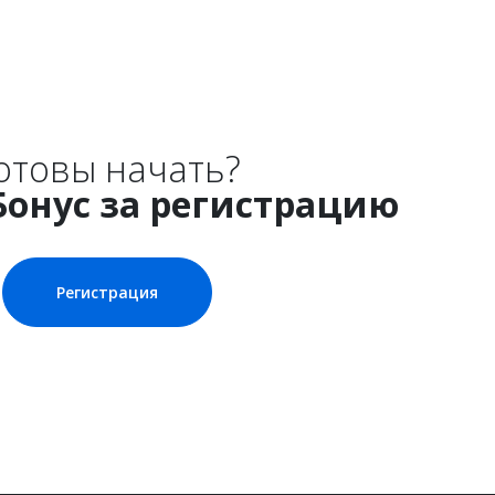
отовы начать?
Бонус за регистрацию
Регистрация