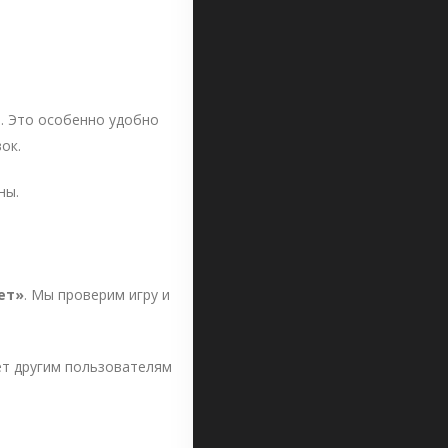
. Это особенно удобно
ок.
ны.
ет»
. Мы проверим игру и
т другим пользователям