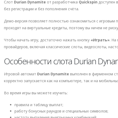
Слот
Durian Dynamite
от разработчика
Quickspin
доступен в
без регистрации и без пополнения счёта.
Демо-версия позволяет полностью ознакомиться с игровым п
проходят на виртуальные кредиты, поэтому вы ничем не риск
Чтобы начать игру, достаточно нажать кнопку
«Играть»
. На
провайдеров, включая классические слоты, видеослоты, настол
Особенности слота Durian Dyna
Игровой автомат
Durian Dynamite
выполнен в фирменном ст
корректно запускается как на компьютере, так и на мобильны
Во время игры вы можете изучить:
правила и таблицу выплат;
работу бонусных раундов и специальных символов;
частоту выпадения выигрышных комбинаций;