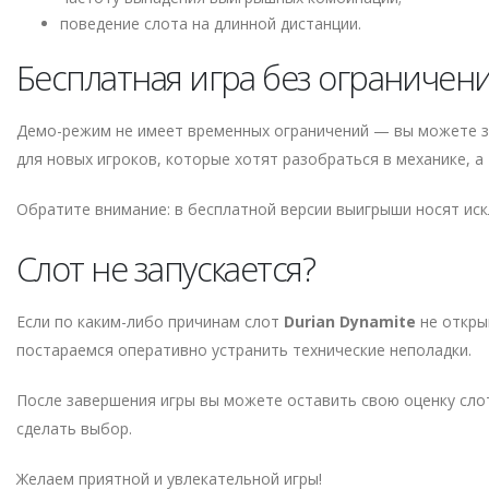
поведение слота на длинной дистанции.
Бесплатная игра без ограничен
Демо-режим не имеет временных ограничений — вы можете з
для новых игроков, которые хотят разобраться в механике, а
Обратите внимание: в бесплатной версии выигрыши носят ис
Слот не запускается?
Если по каким-либо причинам слот
Durian Dynamite
не откры
постараемся оперативно устранить технические неполадки.
После завершения игры вы можете оставить свою оценку сл
сделать выбор.
Желаем приятной и увлекательной игры!