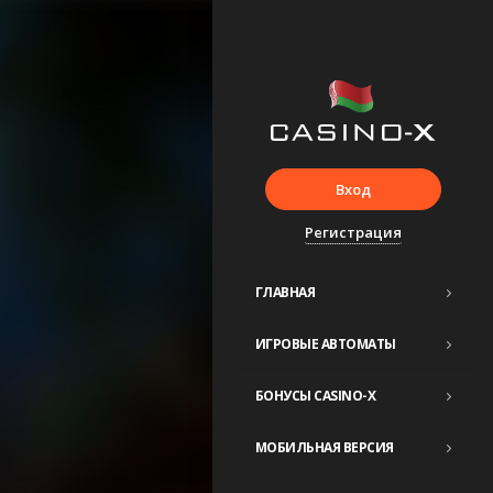
Вход
Регистрация
ГЛАВНАЯ
ИГРОВЫЕ АВТОМАТЫ
БОНУСЫ CASINO-X
МОБИЛЬНАЯ ВЕРСИЯ