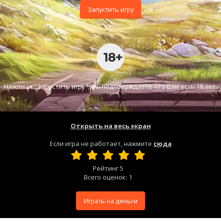
Запустить игру
Нажимая "Запустить игру", вы подтверждаете что Вам есть 18 лет.
Открыть на весь экран
Если игра не работает, нажмите
сюда
Рейтинг
5
Всего оценок:
1
Играть на деньги