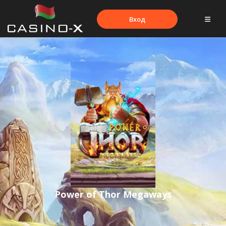
Вход
Power of Thor Megaways