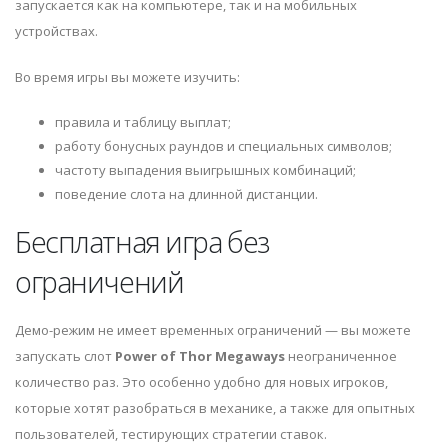
запускается как на компьютере, так и на мобильных
устройствах.
Во время игры вы можете изучить:
правила и таблицу выплат;
работу бонусных раундов и специальных символов;
частоту выпадения выигрышных комбинаций;
поведение слота на длинной дистанции.
Бесплатная игра без
ограничений
Демо-режим не имеет временных ограничений — вы можете
запускать слот
Power of Thor Megaways
неограниченное
количество раз. Это особенно удобно для новых игроков,
которые хотят разобраться в механике, а также для опытных
пользователей, тестирующих стратегии ставок.