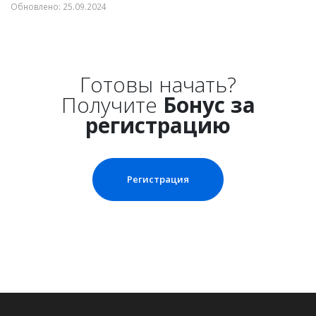
Обновлено:
25.09.2024
Готовы начать?
Получите
Бонус за
регистрацию
Регистрация