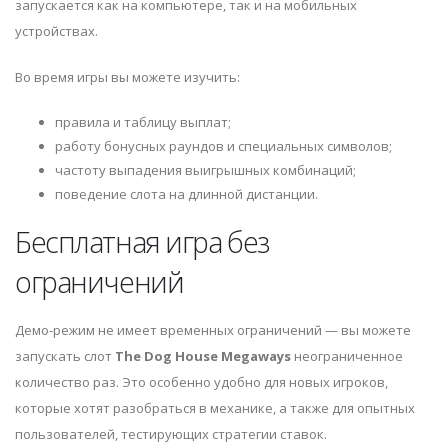
запускается как на компьютере, так и на мобильных
устройствах.
Во время игры вы можете изучить:
правила и таблицу выплат;
работу бонусных раундов и специальных символов;
частоту выпадения выигрышных комбинаций;
поведение слота на длинной дистанции.
Бесплатная игра без
ограничений
Демо-режим не имеет временных ограничений — вы можете
запускать слот
The Dog House Megaways
неограниченное
количество раз. Это особенно удобно для новых игроков,
которые хотят разобраться в механике, а также для опытных
пользователей, тестирующих стратегии ставок.