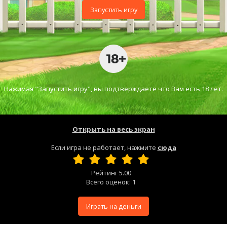
Запустить игру
Нажимая "Запустить игру", вы подтверждаете что Вам есть 18 лет.
Открыть на весь экран
Если игра не работает, нажмите
сюда
Рейтинг
5.00
Всего оценок:
1
Играть на деньги