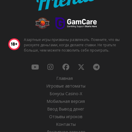
Азартные игры призваны развлекать. Помните, что вы
рискуете деньгами, когда делаете ставки. Не тратьте
больше, чем можете позволить себе проиграть.
Главная
Игровые автоматы
Бонусы Casino-X
Мобильная версия
Ввод Вывод денег
Отзывы игроков
Контакты
Доступное зеркало