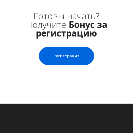
Готовы начать?
Получите
Бонус за
регистрацию
Регистрация