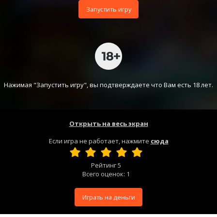
Запустить игру
Нажимая "Запустить игру", вы подтверждаете что Вам есть 18 лет.
Открыть на весь экран
Если игра не работает, нажмите
сюда
Рейтинг
5
Всего оценок:
1
Играть на деньги