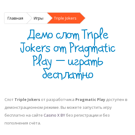
Главная
Игры
Triple Jokers
Демо слот Triple
Jokers от Pragmatic
Play — играть
бесплатно
Слот
Triple Jokers
от разработчика
Pragmatic Play
доступен в
демонстрационном режиме. Вы можете запустить игру
бесплатно на сайте
Casino X BY
без регистрации и без
пополнения счёта.