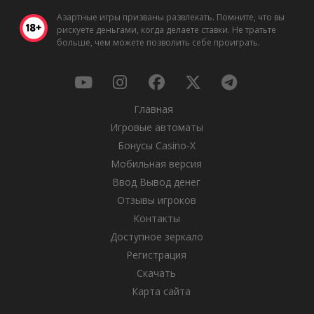
Азартные игры призваны развлекать. Помните, что вы
рискуете деньгами, когда делаете ставки. Не тратьте
больше, чем можете позволить себе проиграть.
Главная
Игровые автоматы
Бонусы Casino-X
Мобильная версия
Ввод Вывод денег
Отзывы игроков
Контакты
Доступное зеркало
Регистрация
Скачать
Карта сайта