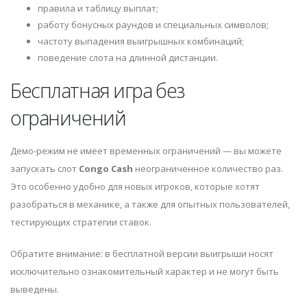
правила и таблицу выплат;
работу бонусных раундов и специальных символов;
частоту выпадения выигрышных комбинаций;
поведение слота на длинной дистанции.
Бесплатная игра без
ограничений
Демо-режим не имеет временных ограничений — вы можете
запускать слот
Congo Cash
неограниченное количество раз.
Это особенно удобно для новых игроков, которые хотят
разобраться в механике, а также для опытных пользователей,
тестирующих стратегии ставок.
Обратите внимание: в бесплатной версии выигрыши носят
исключительно ознакомительный характер и не могут быть
выведены.