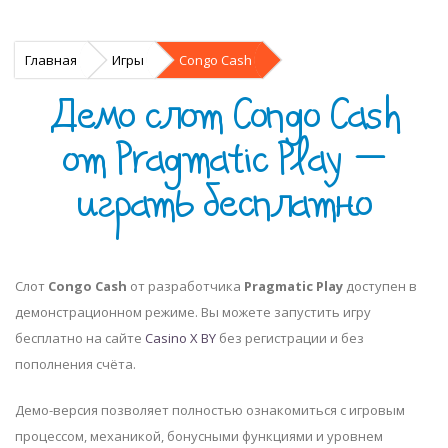
Главная
Игры
Congo Cash
Демо слот Congo Cash
от Pragmatic Play —
играть бесплатно
Слот
Congo Cash
от разработчика
Pragmatic Play
доступен в
демонстрационном режиме. Вы можете запустить игру
бесплатно на сайте
Casino X BY
без регистрации и без
пополнения счёта.
Демо-версия позволяет полностью ознакомиться с игровым
процессом, механикой, бонусными функциями и уровнем