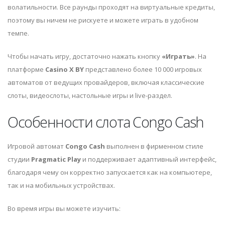
волатильности. Все раунды проходят на виртуальные кредиты,
поэтому вы ничем не рискуете и можете играть в удобном
темпе.
Чтобы начать игру, достаточно нажать кнопку
«Играть»
. На
платформе
Casino X BY
представлено более 10 000 игровых
автоматов от ведущих провайдеров, включая классические
слоты, видеослоты, настольные игры и live-раздел.
Особенности слота Congo Cash
Игровой автомат
Congo Cash
выполнен в фирменном стиле
студии
Pragmatic Play
и поддерживает адаптивный интерфейс,
благодаря чему он корректно запускается как на компьютере,
так и на мобильных устройствах.
Во время игры вы можете изучить: