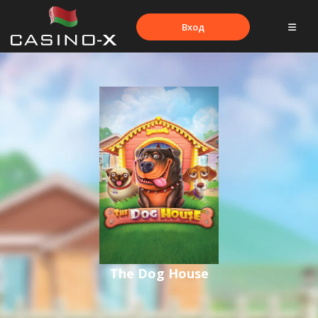
Вход
The Dog House