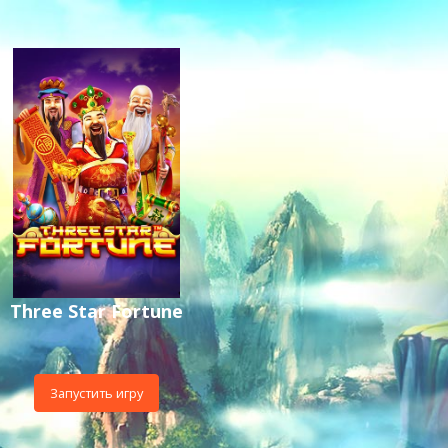
Three Star Fortune
Запустить игру