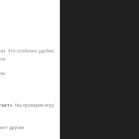
аз. Это особенно удобно
ок.
ны.
тает»
. Мы проверим игру
жет другим