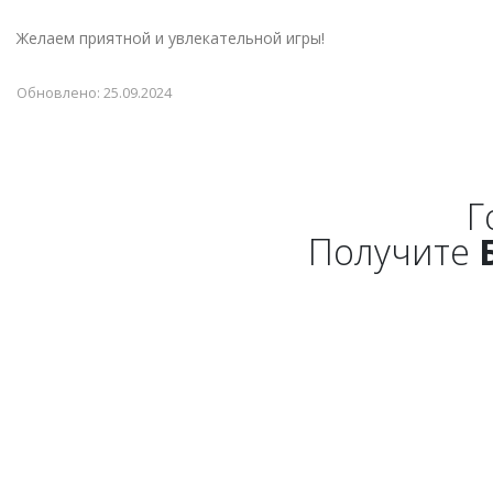
Желаем приятной и увлекательной игры!
Обновлено:
25.09.2024
Г
Получите