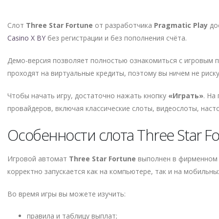
Слот
Three Star Fortune
от разработчика
Pragmatic Play
дос
Casino X BY
без регистрации и без пополнения счёта.
Демо-версия позволяет полностью ознакомиться с игровым п
проходят на виртуальные кредиты, поэтому вы ничем не риск
Чтобы начать игру, достаточно нажать кнопку
«Играть»
. На
провайдеров, включая классические слоты, видеослоты, настол
Особенности слота Three Star Fo
Игровой автомат
Three Star Fortune
выполнен в фирменном 
корректно запускается как на компьютере, так и на мобильны
Во время игры вы можете изучить:
правила и таблицу выплат;