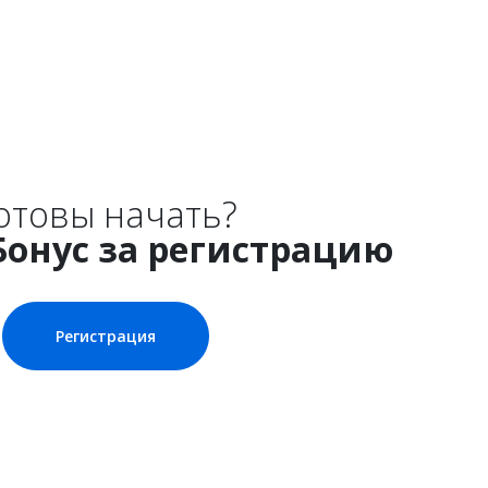
отовы начать?
Бонус за регистрацию
Регистрация