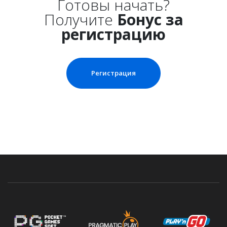
Готовы начать?
Получите
Бонус за
регистрацию
Регистрация