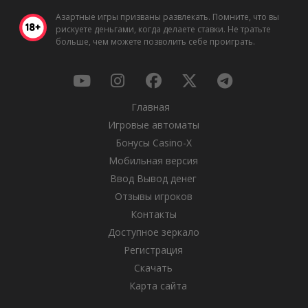
Азартные игры призваны развлекать. Помните, что вы
рискуете деньгами, когда делаете ставки. Не тратьте
больше, чем можете позволить себе проиграть.
Главная
Игровые автоматы
Бонусы Casino-X
Мобильная версия
Ввод Вывод денег
Отзывы игроков
Контакты
Доступное зеркало
Регистрация
Скачать
Карта сайта