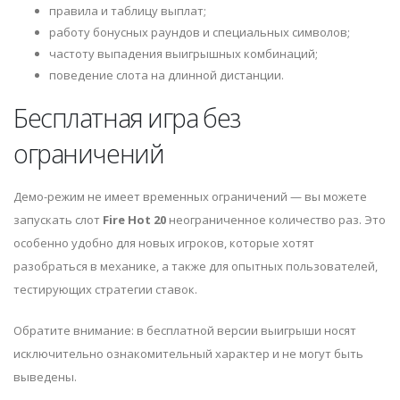
правила и таблицу выплат;
работу бонусных раундов и специальных символов;
частоту выпадения выигрышных комбинаций;
поведение слота на длинной дистанции.
Бесплатная игра без
ограничений
Демо-режим не имеет временных ограничений — вы можете
запускать слот
Fire Hot 20
неограниченное количество раз. Это
особенно удобно для новых игроков, которые хотят
разобраться в механике, а также для опытных пользователей,
тестирующих стратегии ставок.
Обратите внимание: в бесплатной версии выигрыши носят
исключительно ознакомительный характер и не могут быть
выведены.