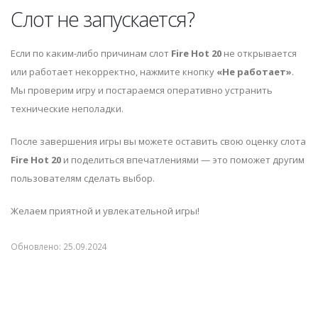
Слот не запускается?
Если по каким-либо причинам слот
Fire Hot 20
не открывается
или работает некорректно, нажмите кнопку
«Не работает»
.
Мы проверим игру и постараемся оперативно устранить
технические неполадки.
После завершения игры вы можете оставить свою оценку слота
Fire Hot 20
и поделиться впечатлениями — это поможет другим
пользователям сделать выбор.
Желаем приятной и увлекательной игры!
Обновлено:
25.09.2024