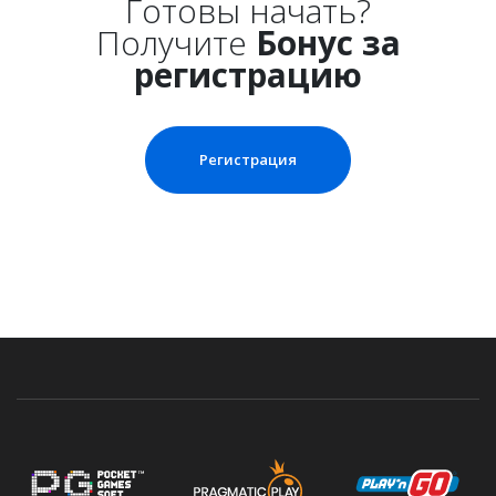
Готовы начать?
Получите
Бонус за
регистрацию
Регистрация