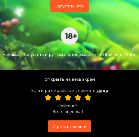
Запустить игру
Нажимая "Запустить игру", вы подтверждаете что Вам есть 18 лет.
Открыть на весь экран
Если игра не работает, нажмите
сюда
Рейтинг
5
Всего оценок:
1
Играть на деньги