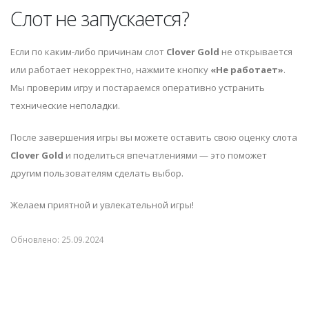
Слот не запускается?
Если по каким-либо причинам слот
Clover Gold
не открывается
или работает некорректно, нажмите кнопку
«Не работает»
.
Мы проверим игру и постараемся оперативно устранить
технические неполадки.
После завершения игры вы можете оставить свою оценку слота
Clover Gold
и поделиться впечатлениями — это поможет
другим пользователям сделать выбор.
Желаем приятной и увлекательной игры!
Обновлено:
25.09.2024