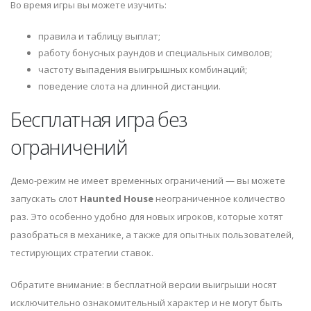
Во время игры вы можете изучить:
правила и таблицу выплат;
работу бонусных раундов и специальных символов;
частоту выпадения выигрышных комбинаций;
поведение слота на длинной дистанции.
Бесплатная игра без
ограничений
Демо-режим не имеет временных ограничений — вы можете
запускать слот
Haunted House
неограниченное количество
раз. Это особенно удобно для новых игроков, которые хотят
разобраться в механике, а также для опытных пользователей,
тестирующих стратегии ставок.
Обратите внимание: в бесплатной версии выигрыши носят
исключительно ознакомительный характер и не могут быть