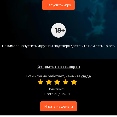
Запустить игру
Нажимая "Запустить игру", вы подтверждаете что Вам есть 18 лет.
Открыть на весь экран
Если игра не работает, нажмите
сюда
Рейтинг
5
Всего оценок:
1
Играть на деньги