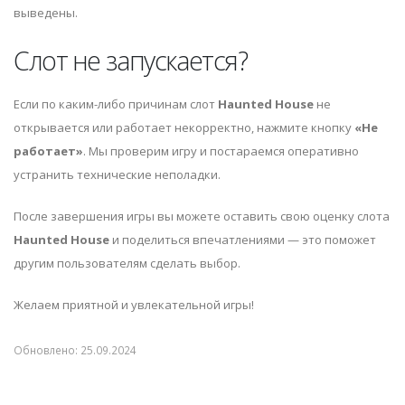
выведены.
Слот не запускается?
Если по каким-либо причинам слот
Haunted House
не
открывается или работает некорректно, нажмите кнопку
«Не
работает»
. Мы проверим игру и постараемся оперативно
устранить технические неполадки.
После завершения игры вы можете оставить свою оценку слота
Haunted House
и поделиться впечатлениями — это поможет
другим пользователям сделать выбор.
Желаем приятной и увлекательной игры!
Обновлено:
25.09.2024