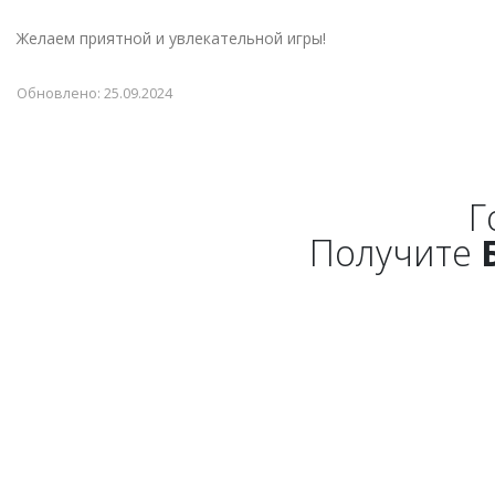
Желаем приятной и увлекательной игры!
Обновлено:
25.09.2024
Г
Получите