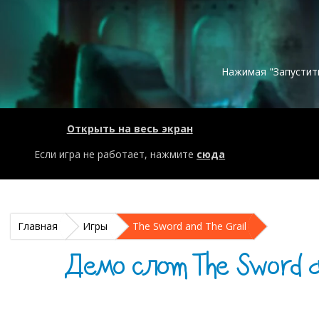
Нажимая "Запустить
Открыть на весь экран
Если игра не работает, нажмите
сюда
Главная
Игры
The Sword and The Grail
Демо слот The Sword a