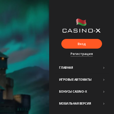
Вход
Регистрация
ГЛАВНАЯ
ИГРОВЫЕ АВТОМАТЫ
БОНУСЫ CASINO-X
МОБИЛЬНАЯ ВЕРСИЯ