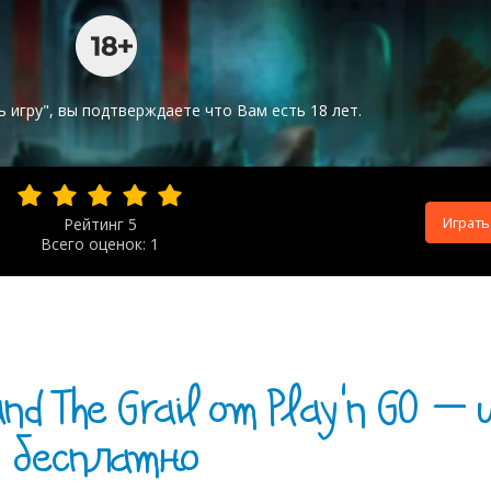
 игру", вы подтверждаете что Вам есть 18 лет.
Играть
Рейтинг
5
Всего оценок:
1
nd The Grail от Play'n GO —
бесплатно