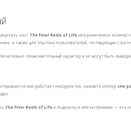
ий
апускать слот
The Finer Reels of Life
неограниченное количеств
анике, а также для опытных пользователей, тестирующих страте
ключительно ознакомительный характер и не могут быть выведе
открывается или работает некорректно, нажмите кнопку
«Не р
дки.
ота
The Finer Reels of Life
и поделиться впечатлениями — это п