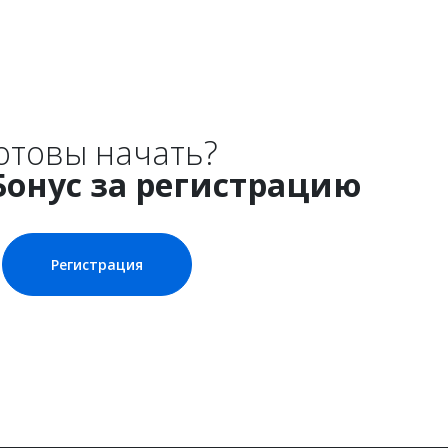
отовы начать?
Бонус за регистрацию
Регистрация