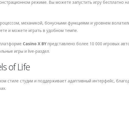
онстрационном режиме. Вы можете запустить игру бесплатно н
роцессом, механикой, бонусными функциями и уровнем волатиль
уете и можете играть в удобном темпе.
 платформе
Casino X BY
представлено более 10 000 игровых авт
ьные игры и live-раздел.
 of Life
ом стиле студии
и поддерживает адаптивный интерфейс, благо
ах.