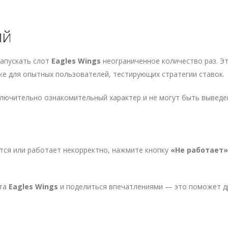
ий
апускать слот
Eagles Wings
неограниченное количество раз. Э
кже для опытных пользователей, тестирующих стратегии ставок.
ключительно ознакомительный характер и не могут быть выведе
тся или работает некорректно, нажмите кнопку
«Не работает»
ота
Eagles Wings
и поделиться впечатлениями — это поможет д