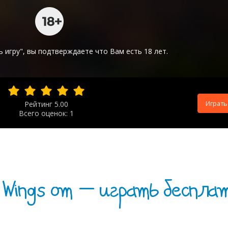
 игру", вы подтверждаете что Вам есть 18 лет.
Играть
Рейтинг
5.00
Всего оценок:
1
 Wings от — играть беспла