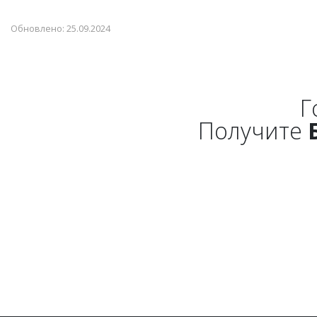
Обновлено:
25.09.2024
Г
Получите