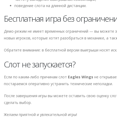
поведение слота на длинной дистанции.
Бесплатная игра без ограничен
Демо-режим не имеет временных ограничений — вы можете з
новых игроков, которые хотят разобраться в механике, а та
Обратите внимание: в бесплатной версии выигрыши носят ис
Слот не запускается?
Если по каким-либо причинам слот
Eagles Wings
не открывае
постараемся оперативно устранить технические неполадки.
После завершения игры вы можете оставить свою оценку сл
сделать выбор.
Желаем приятной и увлекательной игры!