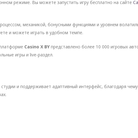
онном режиме. Вы можете запустить игру бесплатно на сайте
Ca
роцессом, механикой, бонусными функциями и уровнем волатиль
уете и можете играть в удобном темпе.
 платформе
Casino X BY
представлено более 10 000 игровых авт
ьные игры и live-раздел.
 студии
и поддерживает адаптивный интерфейс, благодаря чему
ах.