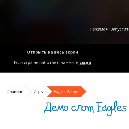
Нажимая "Запустить
Открыть на весь экран
Если игра не работает, нажмите
сюда
Главная
Игры
Eagles Wings
Демо слот Eagles