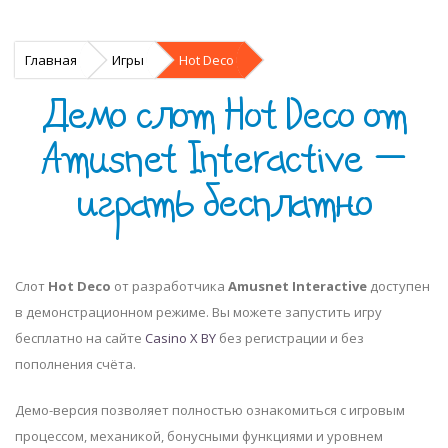
Главная
Игры
Hot Deco
Демо слот Hot Deco от
Amusnet Interactive —
играть бесплатно
Слот
Hot Deco
от разработчика
Amusnet Interactive
доступен
в демонстрационном режиме. Вы можете запустить игру
бесплатно на сайте
Casino X BY
без регистрации и без
пополнения счёта.
Демо-версия позволяет полностью ознакомиться с игровым
процессом, механикой, бонусными функциями и уровнем