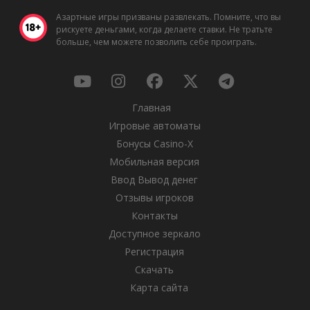
Азартные игры призваны развлекать. Помните, что вы
рискуете деньгами, когда делаете ставки. Не тратьте
больше, чем можете позволить себе проиграть.
Главная
Игровые автоматы
Бонусы Casino-X
Мобильная версия
Ввод Вывод денег
Отзывы игроков
Контакты
Доступное зеркало
Регистрация
Скачать
Карта сайта