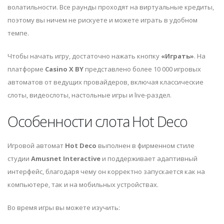
волатильности. Все раунды проходят на виртуальные кредиты,
поэтому вы ничем не рискуете и можете играть в удобном
темпе.
Чтобы начать игру, достаточно нажать кнопку
«Играть»
. На
платформе
Casino X BY
представлено более 10 000 игровых
автоматов от ведущих провайдеров, включая классические
слоты, видеослоты, настольные игры и live-раздел.
Особенности слота Hot Deco
Игровой автомат
Hot Deco
выполнен в фирменном стиле
студии
Amusnet Interactive
и поддерживает адаптивный
интерфейс, благодаря чему он корректно запускается как на
компьютере, так и на мобильных устройствах.
Во время игры вы можете изучить: