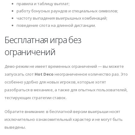
правила и таблицу выплат;
работу бонусных раундов и специальных символов;
частоту выпадения выигрышных комбинаций;
поведение слота на длинной дистанции.
Бесплатная игра без
ограничений
Демо-режим не имеет временных ограничений — вы можете
запускать слот
Hot Deco
неограниченное количество раз. Это
особенно удобно для новых игроков, которые хотят
разобраться в механике, а также для опытных пользователей,
тестирующих стратегии ставок.
Обратите внимание: в бесплатной версии выигрыши носят
исключительно ознакомительный характер и не могут быть
выведены.