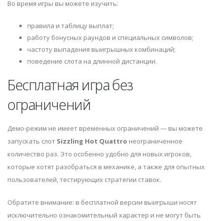
Во время игры вы можете изучить:
правила и таблицу выплат;
работу бонусных раундов и специальных символов;
частоту выпадения выигрышных комбинаций;
поведение слота на длинной дистанции.
Бесплатная игра без
ограничений
Демо-режим не имеет временных ограничений — вы можете
запускать слот
Sizzling Hot Quattro
неограниченное
количество раз. Это особенно удобно для новых игроков,
которые хотят разобраться в механике, а также для опытных
пользователей, тестирующих стратегии ставок.
Обратите внимание: в бесплатной версии выигрыши носят
исключительно ознакомительный характер и не могут быть