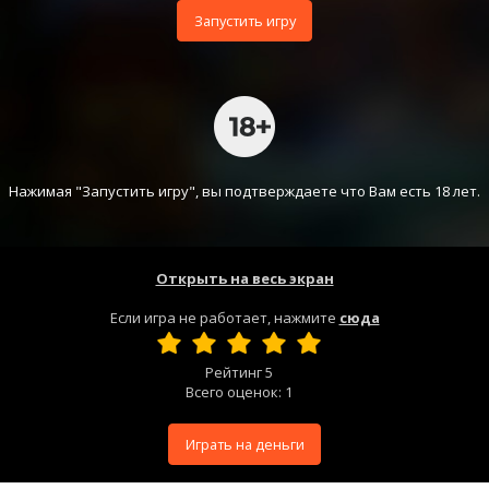
Запустить игру
Нажимая "Запустить игру", вы подтверждаете что Вам есть 18 лет.
Открыть на весь экран
Если игра не работает, нажмите
сюда
Рейтинг
5
Всего оценок:
1
Играть на деньги