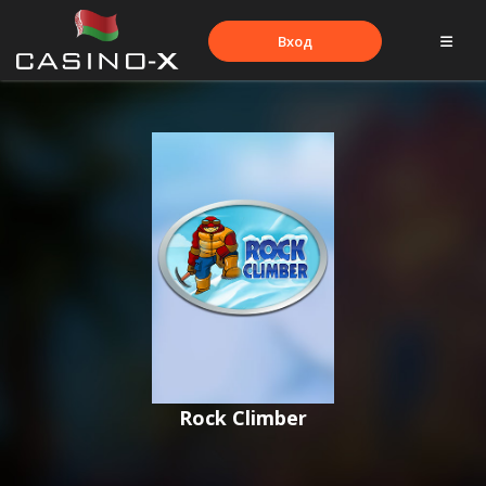
Вход
Rock Climber