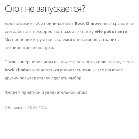
Слот не запускается?
Если по каким-либо причинам слот
Rock Climber
не открывается
или работает некорректно, нажмите кнопку
«Не работает»
.
Мы проверим игру и постараемся оперативно устранить
технические неполадки.
После завершения игры вы можете оставить свою оценку слота
Rock Climber
и поделиться впечатлениями — это поможет
другим пользователям сделать выбор.
Желаем приятной и увлекательной игры!
Обновлено:
25.09.2024