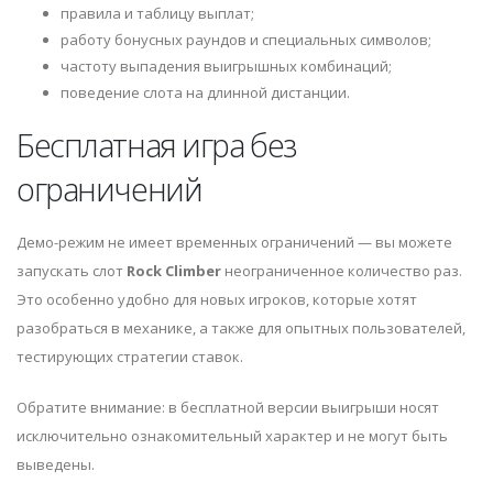
правила и таблицу выплат;
работу бонусных раундов и специальных символов;
частоту выпадения выигрышных комбинаций;
поведение слота на длинной дистанции.
Бесплатная игра без
ограничений
Демо-режим не имеет временных ограничений — вы можете
запускать слот
Rock Climber
неограниченное количество раз.
Это особенно удобно для новых игроков, которые хотят
разобраться в механике, а также для опытных пользователей,
тестирующих стратегии ставок.
Обратите внимание: в бесплатной версии выигрыши носят
исключительно ознакомительный характер и не могут быть
выведены.