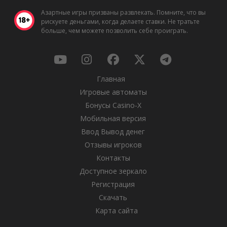
Азартные игры призваны развлекать. Помните, что вы
рискуете деньгами, когда делаете ставки. Не тратьте
больше, чем можете позволить себе проиграть.
Главная
Игровые автоматы
Бонусы Casino-X
Мобильная версия
Ввод Вывод денег
Отзывы игроков
Контакты
Доступное зеркало
Регистрация
Скачать
Карта сайта