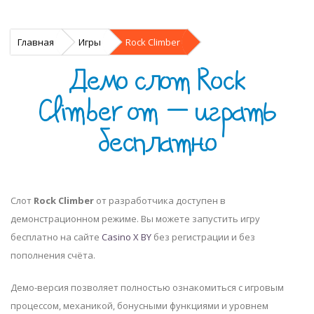
Главная
Игры
Rock Climber
Демо слот Rock
Climber от — играть
бесплатно
Слот
Rock Climber
от разработчика
доступен в
демонстрационном режиме. Вы можете запустить игру
бесплатно на сайте
Casino X BY
без регистрации и без
пополнения счёта.
Демо-версия позволяет полностью ознакомиться с игровым
процессом, механикой, бонусными функциями и уровнем