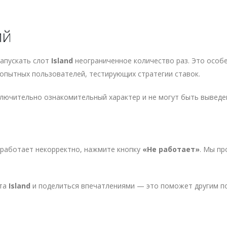
ий
апускать слот
Island
неограниченное количество раз. Это особ
 опытных пользователей, тестирующих стратегии ставок.
ключительно ознакомительный характер и не могут быть выведе
 работает некорректно, нажмите кнопку
«Не работает»
. Мы пр
ота
Island
и поделиться впечатлениями — это поможет другим п