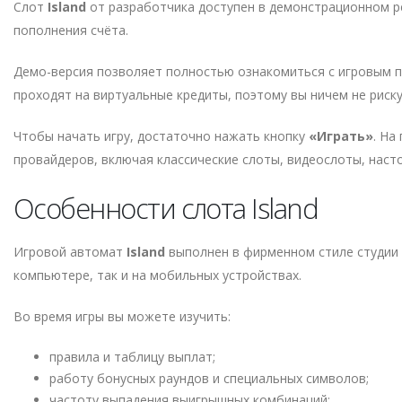
Слот
Island
от разработчика
доступен в демонстрационном р
пополнения счёта.
Демо-версия позволяет полностью ознакомиться с игровым п
проходят на виртуальные кредиты, поэтому вы ничем не риск
Чтобы начать игру, достаточно нажать кнопку
«Играть»
. На
провайдеров, включая классические слоты, видеослоты, настол
Особенности слота Island
Игровой автомат
Island
выполнен в фирменном стиле студии
компьютере, так и на мобильных устройствах.
Во время игры вы можете изучить:
правила и таблицу выплат;
работу бонусных раундов и специальных символов;
частоту выпадения выигрышных комбинаций;