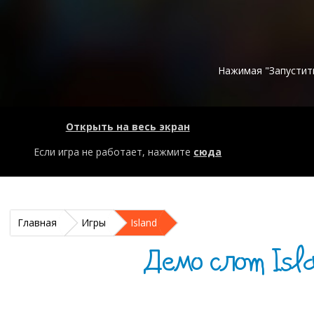
Нажимая "Запустить
Открыть на весь экран
Если игра не работает, нажмите
сюда
Главная
Игры
Island
Демо слот Isl