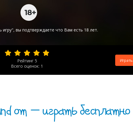
 игру", вы подтверждаете что Вам есть 18 лет.
Играть
Рейтинг
5
Всего оценок:
1
and от — играть бесплатно