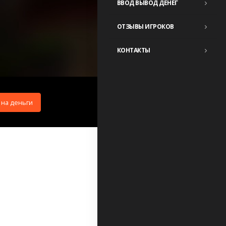
ВВОД ВЫВОД ДЕНЕГ
ОТЗЫВЫ ИГРОКОВ
КОНТАКТЫ
 на деньги