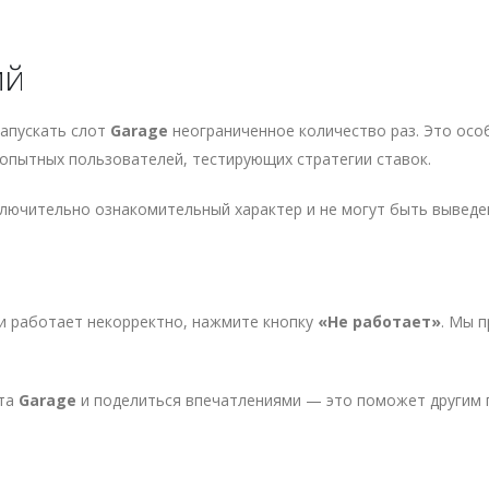
ий
апускать слот
Garage
неограниченное количество раз. Это осо
 опытных пользователей, тестирующих стратегии ставок.
ключительно ознакомительный характер и не могут быть выведе
и работает некорректно, нажмите кнопку
«Не работает»
. Мы п
ота
Garage
и поделиться впечатлениями — это поможет другим 