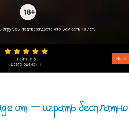
 игру", вы подтверждаете что Вам есть 18 лет.
Играть
Рейтинг
5
Всего оценок:
1
age от — играть бесплатно