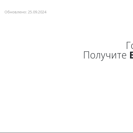
Обновлено:
25.09.2024
Г
Получите