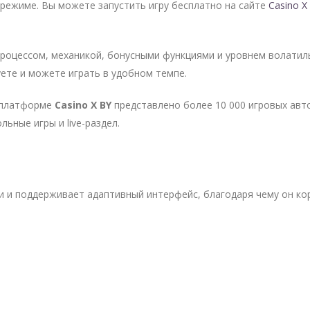
режиме. Вы можете запустить игру бесплатно на сайте
Casino X
роцессом, механикой, бонусными функциями и уровнем волатиль
уете и можете играть в удобном темпе.
 платформе
Casino X BY
представлено более 10 000 игровых авт
ьные игры и live-раздел.
ии
и поддерживает адаптивный интерфейс, благодаря чему он кор