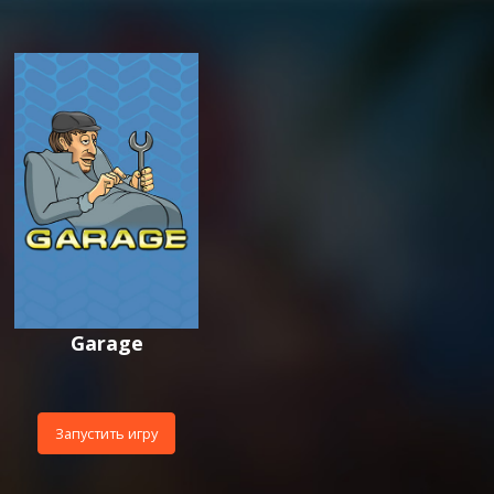
Garage
Запустить игру