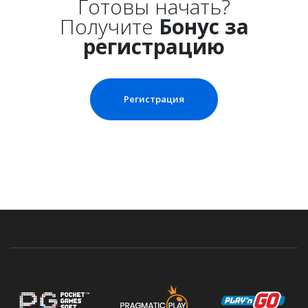
Готовы начать?
Получите
Бонус за
регистрацию
Регистрация