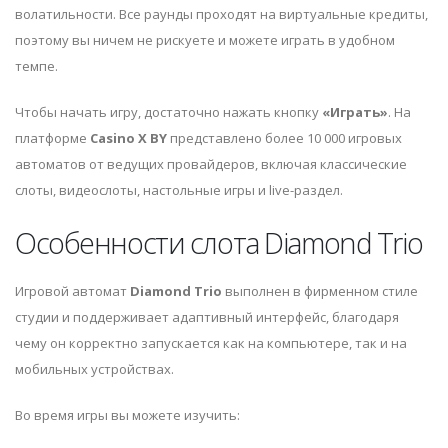
волатильности. Все раунды проходят на виртуальные кредиты,
поэтому вы ничем не рискуете и можете играть в удобном
темпе.
Чтобы начать игру, достаточно нажать кнопку
«Играть»
. На
платформе
Casino X BY
представлено более 10 000 игровых
автоматов от ведущих провайдеров, включая классические
слоты, видеослоты, настольные игры и live-раздел.
Особенности слота Diamond Trio
Игровой автомат
Diamond Trio
выполнен в фирменном стиле
студии
и поддерживает адаптивный интерфейс, благодаря
чему он корректно запускается как на компьютере, так и на
мобильных устройствах.
Во время игры вы можете изучить: