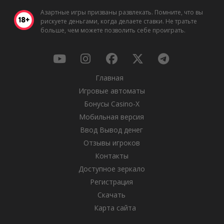
Азартные игры призваны развлекать. Помните, что вы
рискуете деньгами, когда делаете ставки. Не тратьте
больше, чем можете позволить себе проиграть.
Главная
Игровые автоматы
Бонусы Casino-X
Мобильная версия
Ввод Вывод денег
Отзывы игроков
Контакты
Доступное зеркало
Регистрация
Скачать
Карта сайта