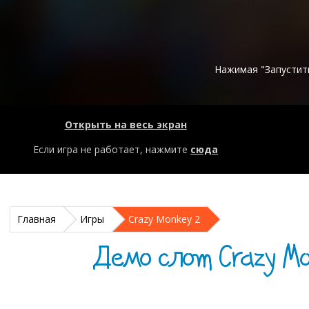
Нажимая "Запустить
Открыть на весь экран
Если игра не работает, нажмите
сюда
Главная
Игры
Crazy Monkey 2
Демо слот Crazy M