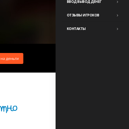
ВВОД ВЫВОД ДЕНЕГ
ОТЗЫВЫ ИГРОКОВ
КОНТАКТЫ
 на деньги
атно