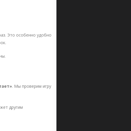
аз. Это особенно удобно
ок.
ны.
тает»
. Мы проверим игру
жет другим