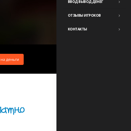
ВВОД ВЫВОД ДЕНЕГ
ОТЗЫВЫ ИГРОКОВ
КОНТАКТЫ
 на деньги
латно