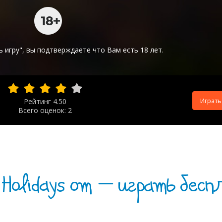
 игру", вы подтверждаете что Вам есть 18 лет.
Играть
Рейтинг
4.50
Всего оценок:
2
 Holidays от — играть бесп