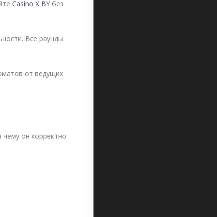
айте
Casino X BY
без
ности. Все раунды
оматов от ведущих
 чему он корректно