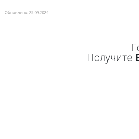
Обновлено:
25.09.2024
Г
Получите