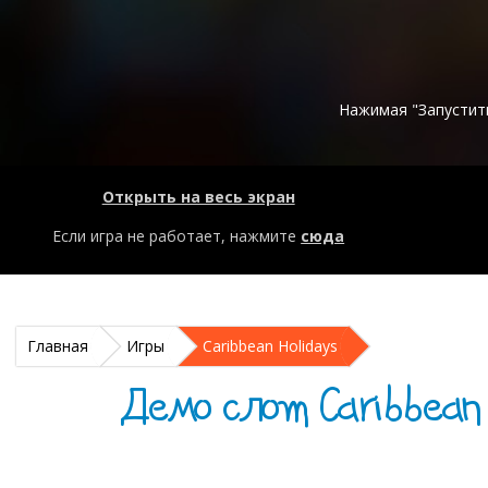
Нажимая "Запустить
Открыть на весь экран
Если игра не работает, нажмите
сюда
Главная
Игры
Caribbean Holidays
Демо слот Caribbean