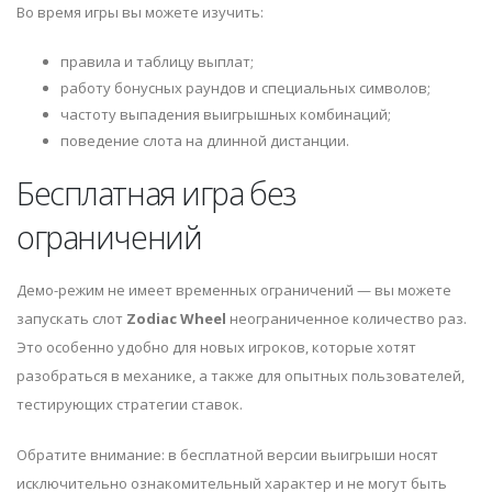
Во время игры вы можете изучить:
правила и таблицу выплат;
работу бонусных раундов и специальных символов;
частоту выпадения выигрышных комбинаций;
поведение слота на длинной дистанции.
Бесплатная игра без
ограничений
Демо-режим не имеет временных ограничений — вы можете
запускать слот
Zodiac Wheel
неограниченное количество раз.
Это особенно удобно для новых игроков, которые хотят
разобраться в механике, а также для опытных пользователей,
тестирующих стратегии ставок.
Обратите внимание: в бесплатной версии выигрыши носят
исключительно ознакомительный характер и не могут быть