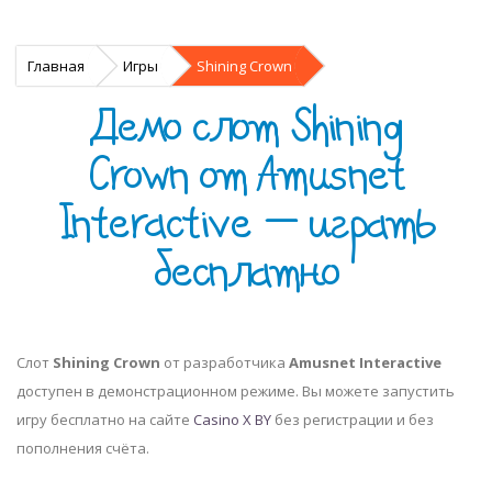
Главная
Игры
Shining Crown
Демо слот Shining
Crown от Amusnet
Interactive — играть
бесплатно
Слот
Shining Crown
от разработчика
Amusnet Interactive
доступен в демонстрационном режиме. Вы можете запустить
игру бесплатно на сайте
Casino X BY
без регистрации и без
пополнения счёта.