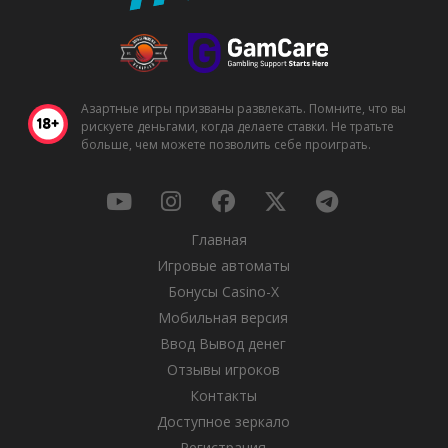
Азартные игры призваны развлекать. Помните, что вы
рискуете деньгами, когда делаете ставки. Не тратьте
больше, чем можете позволить себе проиграть.
Главная
Игровые автоматы
Бонусы Casino-X
Мобильная версия
Ввод Вывод денег
Отзывы игроков
Контакты
Доступное зеркало
Регистрация