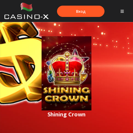
Вход
Shining Crown