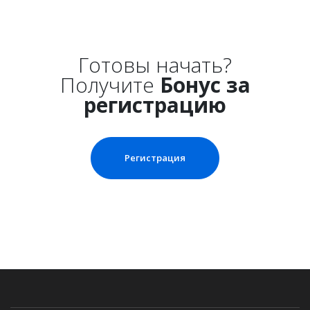
Готовы начать?
Получите
Бонус за
регистрацию
Регистрация