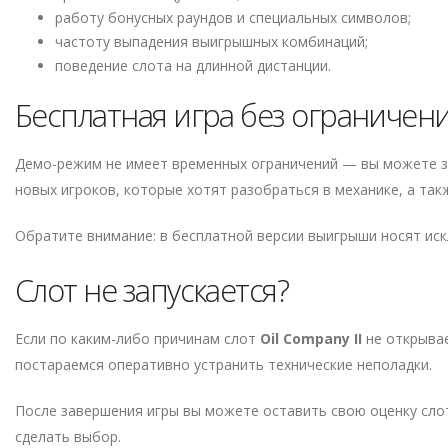
работу бонусных раундов и специальных символов;
частоту выпадения выигрышных комбинаций;
поведение слота на длинной дистанции.
Бесплатная игра без ограничен
Демо-режим не имеет временных ограничений — вы можете з
новых игроков, которые хотят разобраться в механике, а та
Обратите внимание: в бесплатной версии выигрыши носят ис
Слот не запускается?
Если по каким-либо причинам слот
Oil Company II
не открывае
постараемся оперативно устранить технические неполадки.
После завершения игры вы можете оставить свою оценку сл
сделать выбор.