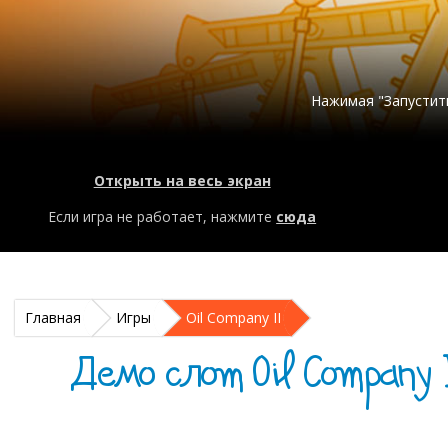
Нажимая "Запустить
Открыть на весь экран
Если игра не работает, нажмите
сюда
Главная
Игры
Oil Company II
Демо слот Oil Company 