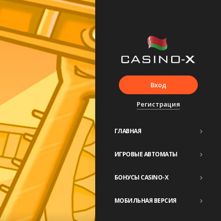
Вход
Регистрация
ГЛАВНАЯ
ИГРОВЫЕ АВТОМАТЫ
БОНУСЫ CASINO-X
МОБИЛЬНАЯ ВЕРСИЯ