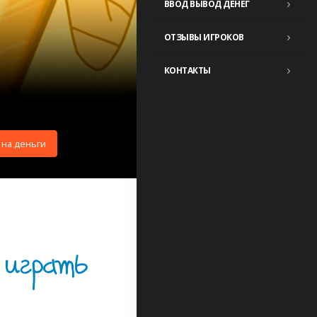
ВВОД ВЫВОД ДЕНЕГ
ОТЗЫВЫ ИГРОКОВ
КОНТАКТЫ
 на деньги
— играть