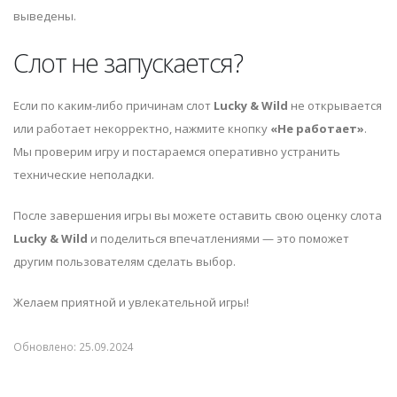
выведены.
Слот не запускается?
Если по каким-либо причинам слот
Lucky & Wild
не открывается
или работает некорректно, нажмите кнопку
«Не работает»
.
Мы проверим игру и постараемся оперативно устранить
технические неполадки.
После завершения игры вы можете оставить свою оценку слота
Lucky & Wild
и поделиться впечатлениями — это поможет
другим пользователям сделать выбор.
Желаем приятной и увлекательной игры!
Обновлено:
25.09.2024