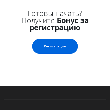
Готовы начать?
Получите
Бонус за
регистрацию
Регистрация