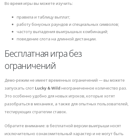
Во время игры вы можете изучить:
правила и таблицу выплат;
работу бонусных раундов и специальных символов;
частоту выпадения выигрышных комбинаций;
поведение слота на длинной дистанции.
Бесплатная игра без
ограничений
Демо-режим не имеет временных ограничений — вы можете
запускать слот
Lucky & Wild
неограниченное количество раз.
Это особенно удобно для новых игроков, которые хотят
разобраться в механике, а также для опытных пользователей,
тестирующих стратегии ставок.
Обратите внимание: в бесплатной версии выигрыши носят
исключительно ознакомительный характер и не могут быть