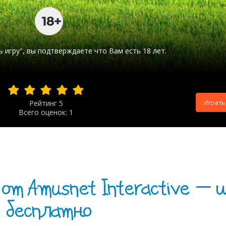
 игру", вы подтверждаете что Вам есть 18 лет.
Играть
Рейтинг
5
Всего оценок:
1
от Amusnet Interactive — 
бесплатно