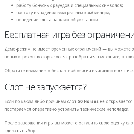
работу бонусных раундов и специальных символов;
частоту выпадения выигрышных комбинаций;
поведение слота на длинной дистанции.
Бесплатная игра без ограничен
Демо-режим не имеет временных ограничений — вы можете з
новых игроков, которые хотят разобраться в механике, а та
Обратите внимание: в бесплатной версии выигрыши носят ис
Слот не запускается?
Если по каким-либо причинам слот
50 Horses
не открывается 
постараемся оперативно устранить технические неполадки.
После завершения игры вы можете оставить свою оценку сл
сделать выбор.