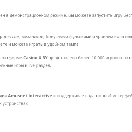
ен в демонстрационном режиме. Вы можете запустить игру бес
роцессом, механикой, бонусными функциями и уровнем волатиль
уете и можете играть в удобном темпе.
 платформе
Casino X BY
представлено более 10 000 игровых авт
ьные игры и live-раздел.
удии
Amusnet Interactive
и поддерживает адаптивный интерфейс
х устройствах.