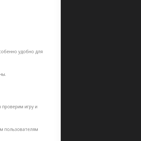
собенно удобно для
ны.
ы проверим игру и
им пользователям