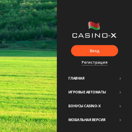
Вход
Регистрация
ГЛАВНАЯ
ИГРОВЫЕ АВТОМАТЫ
БОНУСЫ CASINO-X
МОБИЛЬНАЯ ВЕРСИЯ