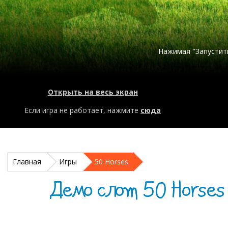
Нажимая "Запустить
Открыть на весь экран
Если игра не работает, нажмите
сюда
Главная
Игры
50 Horses
Демо слот 50 Horses 