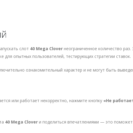
ий
апускать слот
40 Mega Clover
неограниченное количество раз.
кже для опытных пользователей, тестирующих стратегии ставок.
ключительно ознакомительный характер и не могут быть выведе
ется или работает некорректно, нажмите кнопку
«Не работае
ота
40 Mega Clover
и поделиться впечатлениями — это поможет