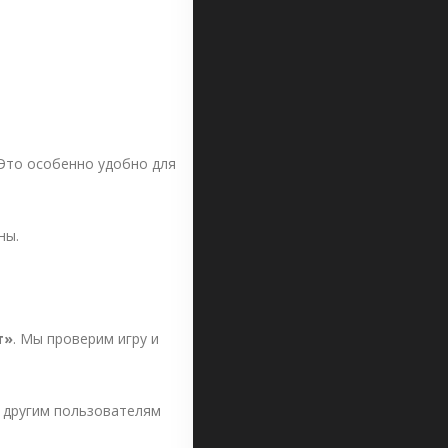
 Это особенно удобно для
ны.
т»
. Мы проверим игру и
 другим пользователям