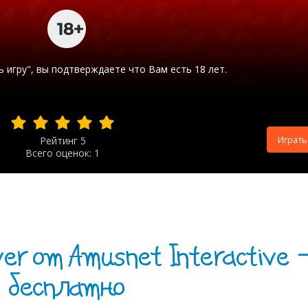
 игру", вы подтверждаете что Вам есть 18 лет.
Играть
Рейтинг
5
Всего оценок:
1
er от Amusnet Interactive 
бесплатно