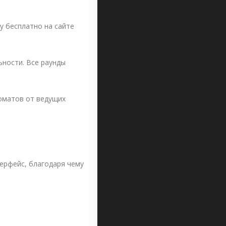
у бесплатно на сайте
ности. Все раунды
оматов от ведущих
ерфейс, благодаря чему