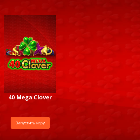
40 Mega Clover
Запустить игру