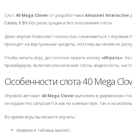
Слот
40 Mega Clover
от разработчика
Amusnet Interactive
д
Casino X BY
без регистрации и без пополнения счёта.
Демо-версия позволяет полностью ознакомиться с игровым п
проходят на виртуальные кредиты, поэтому вы ничем не риск
Чтобы начать игру, достаточно нажать кнопку
«Играть»
. На
провайдеров, включая классические слоты, видеослоты, настол
Особенности слота 40 Mega Clov
Игровой автомат
40 Mega Clover
выполнен в фирменном сти
он корректно запускается как на компьютере, так и на мобил
Во время игры вы можете изучить:
правила и таблицу выплат;