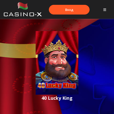
Вход
40 Lucky King