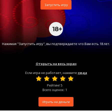
Запустить игру
Нажимая "Запустить игру", вы подтверждаете что Вам есть 18 лет.
Открыть на весь экран
Если игра не работает, нажмите
сюда
Рейтинг
5
Всего оценок:
1
Играть на деньги