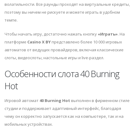
волатильности. Все раунды проходят на виртуальные кредиты,
поэтому вы ничем не рискуете и можете играть в удобном
темпе.
Чтобы начать игру, достаточно нажать кнопку
«Играть»
. На
платформе
Casino X BY
представлено более 10 000 игровых
автоматов от ведущих провайдеров, включая классические
слоты, видеослоты, настольные игры и live-раздел.
Особенности слота 40 Burning
Hot
Игровой автомат
40 Burning Hot
выполнен в фирменном стиле
студии
и поддерживает адаптивный интерфейс, благодаря
чему он корректно запускается как на компьютере, так и на
мобильных устройствах.