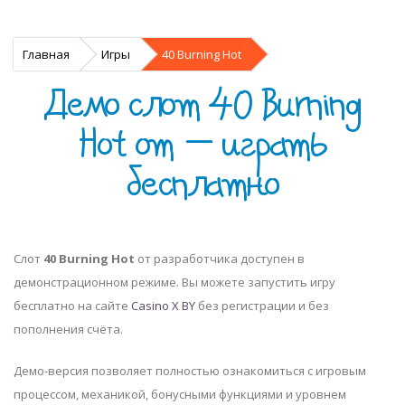
Главная
Игры
40 Burning Hot
Демо слот 40 Burning
Hot от — играть
бесплатно
Слот
40 Burning Hot
от разработчика
доступен в
демонстрационном режиме. Вы можете запустить игру
бесплатно на сайте
Casino X BY
без регистрации и без
пополнения счёта.
Демо-версия позволяет полностью ознакомиться с игровым
процессом, механикой, бонусными функциями и уровнем