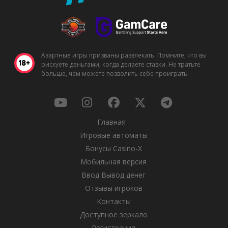
Азартные игры призваны развлекать. Помните, что вы
рискуете деньгами, когда делаете ставки. Не тратьте
больше, чем можете позволить себе проиграть.
Главная
Игровые автоматы
Бонусы Casino-X
Мобильная версия
Ввод Вывод денег
Отзывы игроков
Контакты
Доступное зеркало
Регистрация