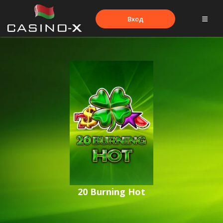
Вход
20 Burning Hot