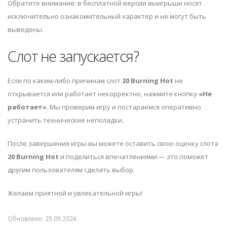
Обратите внимание: в бесплатной версии выигрыши носят
исключительно ознакомительный характер и не могут быть
выведены.
Слот не запускается?
Если по каким-либо причинам слот
20 Burning Hot
не
открывается или работает некорректно, нажмите кнопку
«Не
работает»
. Мы проверим игру и постараемся оперативно
устранить технические неполадки.
После завершения игры вы можете оставить свою оценку слота
20 Burning Hot
и поделиться впечатлениями — это поможет
другим пользователям сделать выбор.
Желаем приятной и увлекательной игры!
Обновлено:
25.09.2024