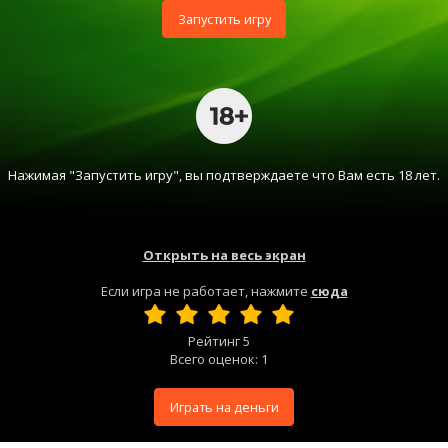
Запустить игру
Нажимая "Запустить игру", вы подтверждаете что Вам есть 18 лет.
Открыть на весь экран
Если игра не работает, нажмите
сюда
Рейтинг
5
Всего оценок:
1
Играть на деньги