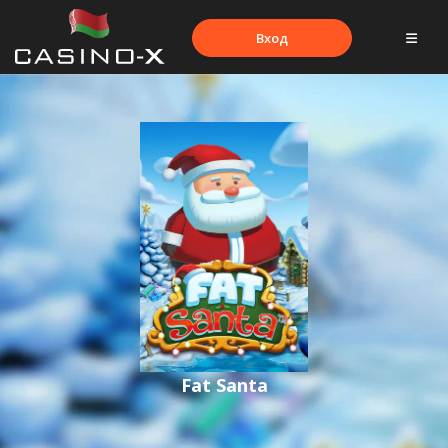
Вход
Fat Santa