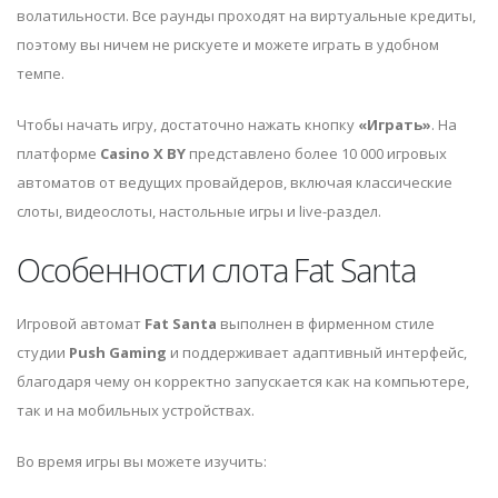
волатильности. Все раунды проходят на виртуальные кредиты,
поэтому вы ничем не рискуете и можете играть в удобном
темпе.
Чтобы начать игру, достаточно нажать кнопку
«Играть»
. На
платформе
Casino X BY
представлено более 10 000 игровых
автоматов от ведущих провайдеров, включая классические
слоты, видеослоты, настольные игры и live-раздел.
Особенности слота Fat Santa
Игровой автомат
Fat Santa
выполнен в фирменном стиле
студии
Push Gaming
и поддерживает адаптивный интерфейс,
благодаря чему он корректно запускается как на компьютере,
так и на мобильных устройствах.
Во время игры вы можете изучить: