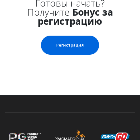
Готовы начать?
Получите
Бонус за
регистрацию
Регистрация