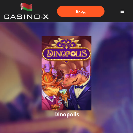
Вход
Dinopolis