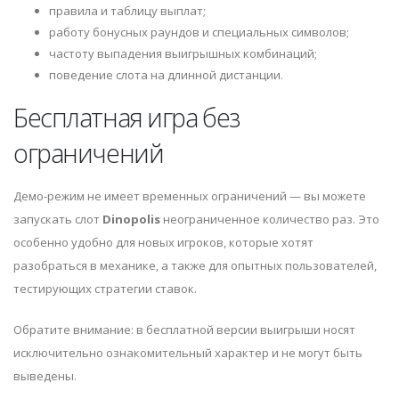
правила и таблицу выплат;
работу бонусных раундов и специальных символов;
частоту выпадения выигрышных комбинаций;
поведение слота на длинной дистанции.
Бесплатная игра без
ограничений
Демо-режим не имеет временных ограничений — вы можете
запускать слот
Dinopolis
неограниченное количество раз. Это
особенно удобно для новых игроков, которые хотят
разобраться в механике, а также для опытных пользователей,
тестирующих стратегии ставок.
Обратите внимание: в бесплатной версии выигрыши носят
исключительно ознакомительный характер и не могут быть
выведены.