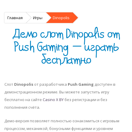
Главная
Игры
Dinopolis
Демо слот Dinopolis от
Push Gaming — играть
бесплатно
Слот
Dinopolis
от разработчика
Push Gaming
доступен в
демонстрационном режиме. Вы можете запустить игру
бесплатно на сайте
Casino X BY
без регистрации и без
пополнения счёта.
Демо-версия позволяет полностью ознакомиться с игровым
процессом, механикой, бонусными функциями и уровнем