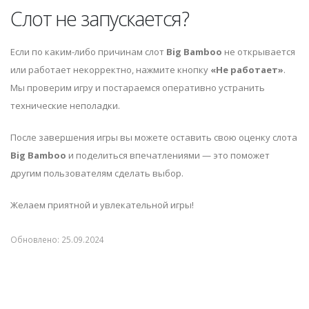
Слот не запускается?
Если по каким-либо причинам слот
Big Bamboo
не открывается
или работает некорректно, нажмите кнопку
«Не работает»
.
Мы проверим игру и постараемся оперативно устранить
технические неполадки.
После завершения игры вы можете оставить свою оценку слота
Big Bamboo
и поделиться впечатлениями — это поможет
другим пользователям сделать выбор.
Желаем приятной и увлекательной игры!
Обновлено:
25.09.2024