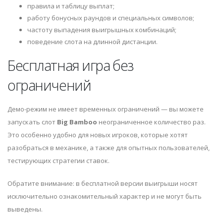
правила и таблицу выплат;
работу бонусных раундов и специальных символов;
частоту выпадения выигрышных комбинаций;
поведение слота на длинной дистанции.
Бесплатная игра без
ограничений
Демо-режим не имеет временных ограничений — вы можете
запускать слот
Big Bamboo
неограниченное количество раз.
Это особенно удобно для новых игроков, которые хотят
разобраться в механике, а также для опытных пользователей,
тестирующих стратегии ставок.
Обратите внимание: в бесплатной версии выигрыши носят
исключительно ознакомительный характер и не могут быть
выведены.