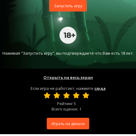
Запустить игру
Нажимая "Запустить игру", вы подтверждаете что Вам есть 18 лет.
Открыть на весь экран
Если игра не работает, нажмите
сюда
Рейтинг
5
Всего оценок:
1
Играть на деньги