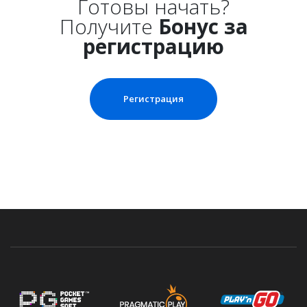
Готовы начать?
Получите
Бонус за
регистрацию
Регистрация