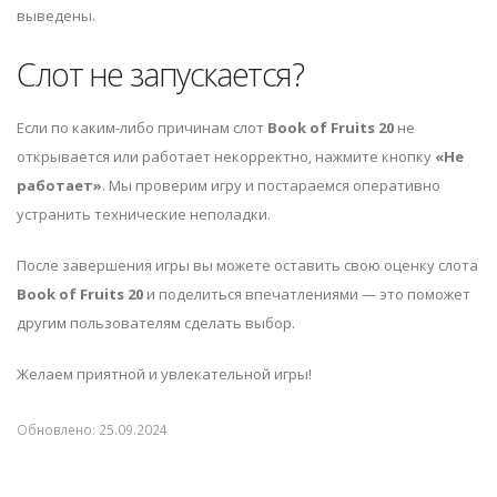
выведены.
Слот не запускается?
Если по каким-либо причинам слот
Book of Fruits 20
не
открывается или работает некорректно, нажмите кнопку
«Не
работает»
. Мы проверим игру и постараемся оперативно
устранить технические неполадки.
После завершения игры вы можете оставить свою оценку слота
Book of Fruits 20
и поделиться впечатлениями — это поможет
другим пользователям сделать выбор.
Желаем приятной и увлекательной игры!
Обновлено:
25.09.2024