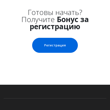
Готовы начать?
Получите
Бонус за
регистрацию
Регистрация