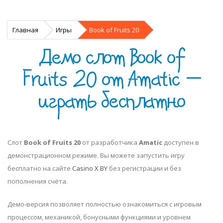
Главная
Игры
Book of Fruits 20
Демо слот Book of
Fruits 20 от Amatic —
играть бесплатно
Слот
Book of Fruits 20
от разработчика
Amatic
доступен в
демонстрационном режиме. Вы можете запустить игру
бесплатно на сайте
Casino X BY
без регистрации и без
пополнения счёта.
Демо-версия позволяет полностью ознакомиться с игровым
процессом, механикой, бонусными функциями и уровнем