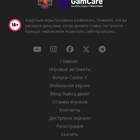
Азартные игры призваны развлекать. Помните, что вы
рискуете деньгами, когда делаете ставки. Не тратьте
больше, чем можете позволить себе проиграть.
Главная
Игровые автоматы
Бонусы Casino-X
Мобильная версия
Ввод Вывод денег
Отзывы игроков
Контакты
Доступное зеркало
Регистрация
Скачать