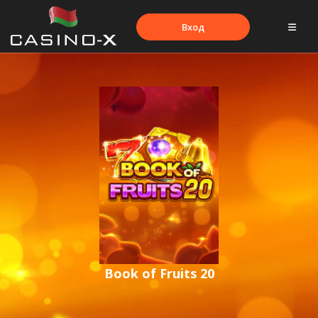
Вход
Book of Fruits 20