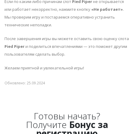
Если по каким-либо причинам слот
Pied Piper
не открывается
или работает некорректно, нажмите кнопку
«Не работает»
.
Мы проверим игру и постараемся оперативно устранить
технические неполадки.
После завершения игры вы можете оставить свою оценку слота
Pied Piper
и поделиться впечатлениями — это поможет другим
пользователям сделать выбор.
Желаем приятной и увлекательной игры!
Обновлено:
25.09.2024
Готовы начать?
Получите
Бонус за
регистрацию