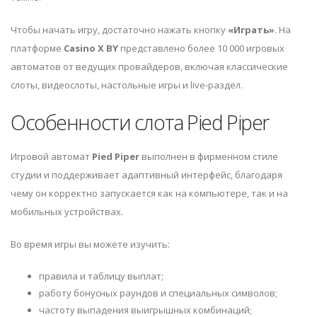
Чтобы начать игру, достаточно нажать кнопку
«Играть»
. На
платформе
Casino X BY
представлено более 10 000 игровых
автоматов от ведущих провайдеров, включая классические
слоты, видеослоты, настольные игры и live-раздел.
Особенности слота Pied Piper
Игровой автомат
Pied Piper
выполнен в фирменном стиле
студии
и поддерживает адаптивный интерфейс, благодаря
чему он корректно запускается как на компьютере, так и на
мобильных устройствах.
Во время игры вы можете изучить:
правила и таблицу выплат;
работу бонусных раундов и специальных символов;
частоту выпадения выигрышных комбинаций;