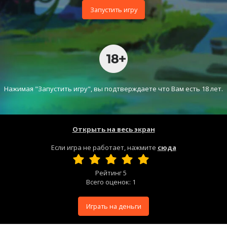
Запустить игру
Нажимая "Запустить игру", вы подтверждаете что Вам есть 18 лет.
Открыть на весь экран
Если игра не работает, нажмите
сюда
Рейтинг
5
Всего оценок:
1
Играть на деньги