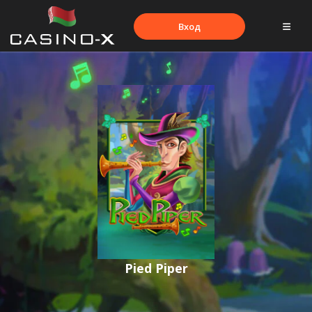
Вход
Pied Piper