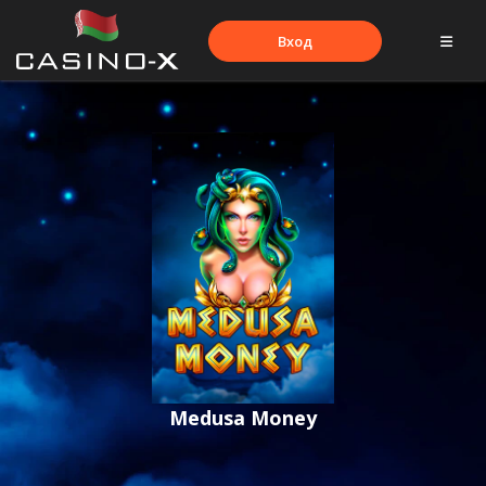
Вход
Medusa Money