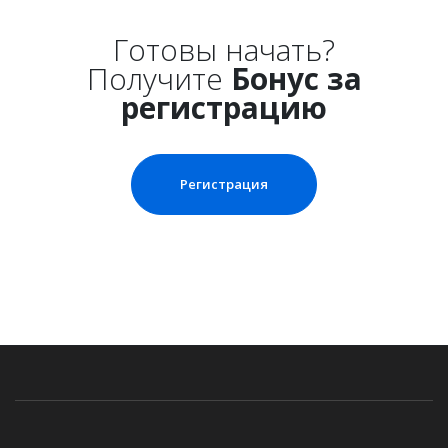
Готовы начать?
Получите
Бонус за
регистрацию
Регистрация