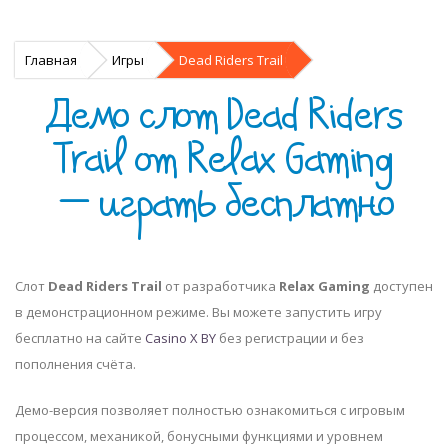
Главная
Игры
Dead Riders Trail
Демо слот Dead Riders
Trail от Relax Gaming
— играть бесплатно
Слот
Dead Riders Trail
от разработчика
Relax Gaming
доступен
в демонстрационном режиме. Вы можете запустить игру
бесплатно на сайте
Casino X BY
без регистрации и без
пополнения счёта.
Демо-версия позволяет полностью ознакомиться с игровым
процессом, механикой, бонусными функциями и уровнем