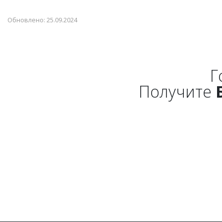
Обновлено:
25.09.2024
Г
Получите