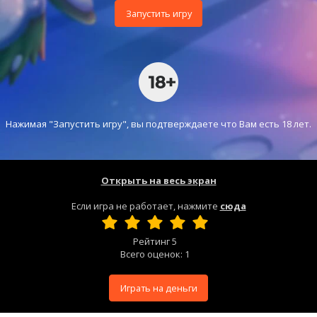
Запустить игру
Нажимая "Запустить игру", вы подтверждаете что Вам есть 18 лет.
Открыть на весь экран
Если игра не работает, нажмите
сюда
Рейтинг
5
Всего оценок:
1
Играть на деньги