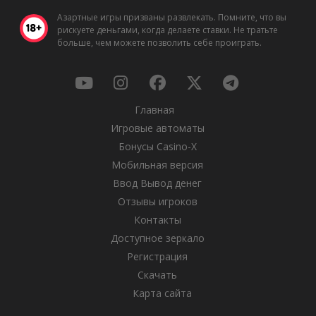
Азартные игры призваны развлекать. Помните, что вы
рискуете деньгами, когда делаете ставки. Не тратьте
больше, чем можете позволить себе проиграть.
Главная
Игровые автоматы
Бонусы Casino-X
Мобильная версия
Ввод Вывод денег
Отзывы игроков
Контакты
Доступное зеркало
Регистрация
Скачать
Карта сайта