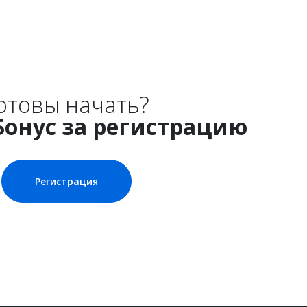
отовы начать?
Бонус за регистрацию
Регистрация