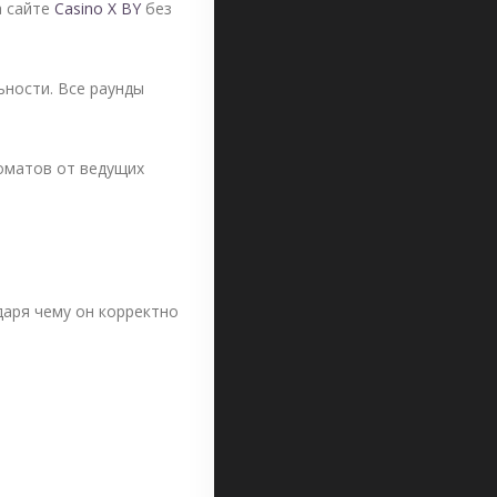
а сайте
Casino X BY
без
ности. Все раунды
оматов от ведущих
аря чему он корректно