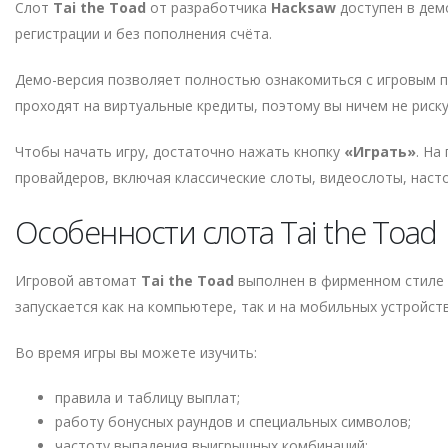
Слот
Tai the Toad
от разработчика
Hacksaw
доступен в дем
регистрации и без пополнения счёта.
Демо-версия позволяет полностью ознакомиться с игровым п
проходят на виртуальные кредиты, поэтому вы ничем не риск
Чтобы начать игру, достаточно нажать кнопку
«Играть»
. На
провайдеров, включая классические слоты, видеослоты, настол
Особенности слота Tai the Toad
Игровой автомат
Tai the Toad
выполнен в фирменном стиле
запускается как на компьютере, так и на мобильных устройств
Во время игры вы можете изучить:
правила и таблицу выплат;
работу бонусных раундов и специальных символов;
частоту выпадения выигрышных комбинаций;