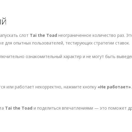
ий
апускать слот
Tai the Toad
неограниченное количество раз. Эт
кже для опытных пользователей, тестирующих стратегии ставок.
ключительно ознакомительный характер и не могут быть выведе
ся или работает некорректно, нажмите кнопку
«Не работает»
ота
Tai the Toad
и поделиться впечатлениями — это поможет д