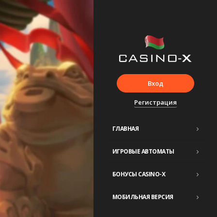
Вход
Регистрация
ГЛАВНАЯ
ИГРОВЫЕ АВТОМАТЫ
БОНУСЫ CASINO-X
МОБИЛЬНАЯ ВЕРСИЯ