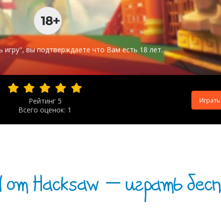
 игру", вы подтверждаете что Вам есть 18 лет.
Играть
Рейтинг
5
Всего оценок:
1
ad от Hacksaw — играть бес