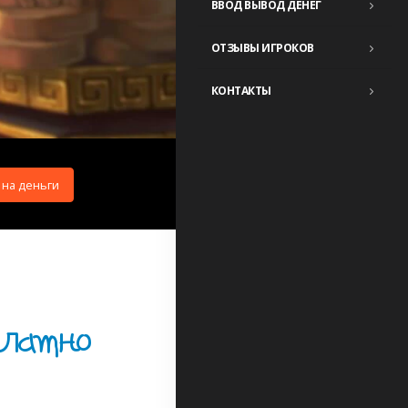
ВВОД ВЫВОД ДЕНЕГ
ОТЗЫВЫ ИГРОКОВ
КОНТАКТЫ
 на деньги
платно