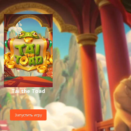
Tai the Toad
Запустить игру