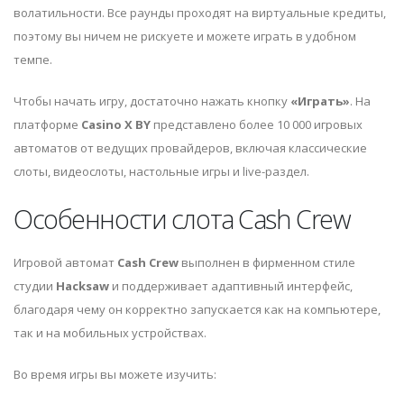
волатильности. Все раунды проходят на виртуальные кредиты,
поэтому вы ничем не рискуете и можете играть в удобном
темпе.
Чтобы начать игру, достаточно нажать кнопку
«Играть»
. На
платформе
Casino X BY
представлено более 10 000 игровых
автоматов от ведущих провайдеров, включая классические
слоты, видеослоты, настольные игры и live-раздел.
Особенности слота Cash Crew
Игровой автомат
Cash Crew
выполнен в фирменном стиле
студии
Hacksaw
и поддерживает адаптивный интерфейс,
благодаря чему он корректно запускается как на компьютере,
так и на мобильных устройствах.
Во время игры вы можете изучить: