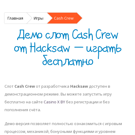
Главная
Игры
Cash Crew
Демо слот Cash Crew
от Hacksaw — играть
бесплатно
Слот
Cash Crew
от разработчика
Hacksaw
доступен в
демонстрационном режиме. Вы можете запустить игру
бесплатно на сайте
Casino X BY
без регистрации и без
пополнения счёта.
Демо-версия позволяет полностью ознакомиться с игровым
процессом, механикой, бонусными функциями и уровнем