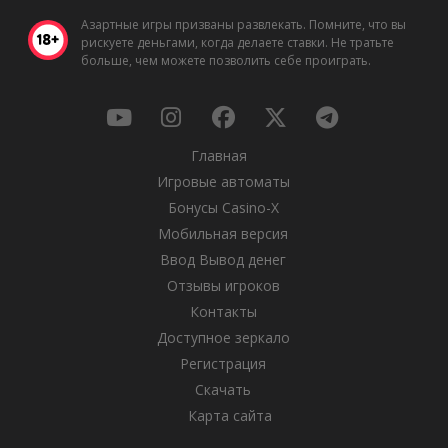
Азартные игры призваны развлекать. Помните, что вы
рискуете деньгами, когда делаете ставки. Не тратьте
больше, чем можете позволить себе проиграть.
Главная
Игровые автоматы
Бонусы Casino-X
Мобильная версия
Ввод Вывод денег
Отзывы игроков
Контакты
Доступное зеркало
Регистрация
Скачать
Карта сайта